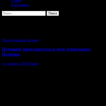
Семья
Биография
Найти:
Архив метки: Московский областной
суд
Преследование Белова
Цугцванг прокуратуры в деле Александра
Поткина
11 декабря, 2018
Baron
Абсурдная ситуация сложилась с делом Александра Поткина.
Обвинения в совершении преступления, связанного с
легализацией преступных доходов, как вы помните, были
признаны несостоятельными еще при первом апелляционном
рассмотрении в Московском городском суде в апреле 2017
года. Следствие попыталось изменить обвинение, и по-
тихому рассмотреть дело в Домодедовском городском суде, но
дело вновь было возвращено прокурору для устранения
нарушений, который выявил еще Мосгорсуд. Однако,