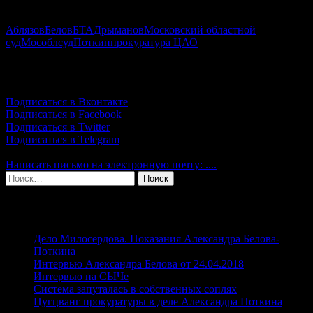
Аблязов
Белов
БТА
Дрыманов
Московский областной
суд
Мособлсуд
Поткин
прокуратура ЦАО
Подпишись!
Подписаться в Вконтакте
Подписаться в Facebook
Подписаться в Twitter
Подписаться в Telegram
Написать письмо на электронную почту: ....
Найти:
Свежие записи
Дело Милосердова. Показания Александра Белова-
Поткина
Интервью Александра Белова от 24.04.2018
Интервью на СЫЧе
Система запуталась в собственных соплях
Цугцванг прокуратуры в деле Александра Поткина