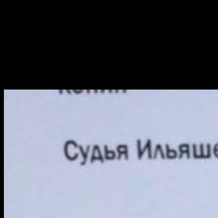
дело в Домодедовский суд для устранения обстоятельств
препятствующих его рассмотрению в суде апелляционной
инстанции» и продлила домашний арест до 11 апреля 2019 г.
Этими «обстоятельствами» явилось отсутствие в
представлении прокурора ссылок на нормы закона, по
которым он просит отменить решение о возврате дела
прокурору. Хотя представитель прокуратуры прямо на
заседании имел при себе все доводы и готов был их
представить прямо в суде.