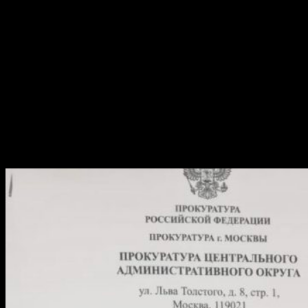
делающих невозможным рассмотрение дела в суде, а Поткину
продлить домашний арест до 11 января 2019 г.
Но все это время – более 4 лет Александр лишён свободы.
Ему запрещено покидать квартиру, посещать врача,
пользоваться связью, получать и отправлять письма, кормить
его и его детей должен (ой об этом ничего не сказано, они
наверное манной небесной питаются)
8 октября Прокурор приносит удивительное представление
(это такая жалоба только прокурорская), где требует отменить
решение о возврате дела прокурору ссылаясь… ни на что (!).
Ну а действительно зачем?