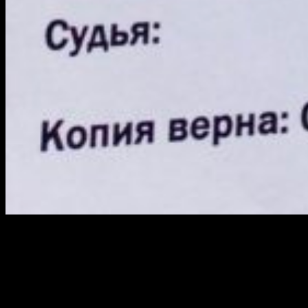
Теперь сформулируем коротко.
Александр Поткин лишён свободы, ему запрещено работать,
гулять, пользоваться связью, посещать поликлинику и
получать корреспонденцию, ещё на три месяца для того чтобы
Домодедовский суд устранил обстоятельства,
препятствующие рассмотрению в апелляции представления