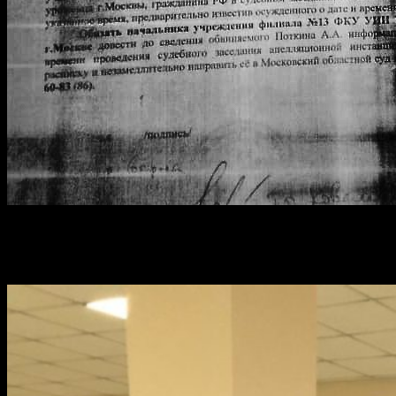
О заседании Поткин узнал за 40 минут до его начала, когда за
ним заехал инспектор ФСИН и забрал его из дома прямо в
банном халате.