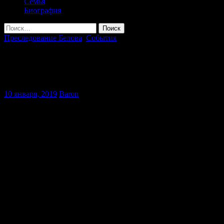
Семья
Биография
Найти:
Преследование Белова
,
События
Система запуталась в собственных
соплях
10 января, 2019
Baron
«Откровенно говоря, карательная система запуталась в
собственных соплях, но страдать от этого к сожалению
должен я», — так прокомментировал сегодняшнее решение
Мособлсуда о продлении срока домашнего ареста Александр
Поткин.
Редакция благодарит адвокатов Александра за
предоставленный материал, который помог нам «на пальцах»
разобраться, а что же собственно происходит в этом
запутанном деле.
Итак, 15 октября 2014 года Александра Белова-Поткина
задержали по подозрению в легализации похищенных средств