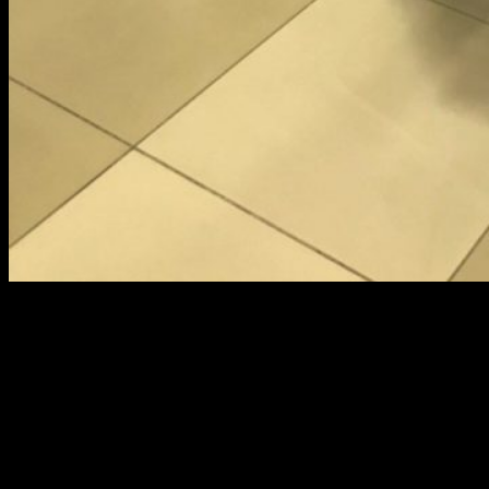
Будем откровенны, накануне к Поткину заезжали друзья и
они немного отметили Рождество. В суд Поткин приехал
мягко сказать в нетрезвом виде и без документов.
Но какое это имеет значение, если срок ареста заканчивался 11
января, основания его содержания под арестом при возврате
дела прокурору очень сомнительны, а отпускать Поткина
никак нельзя, за это могут пожурить…
Развеселая судья Веселова нашла выход. Она решила «вернуть