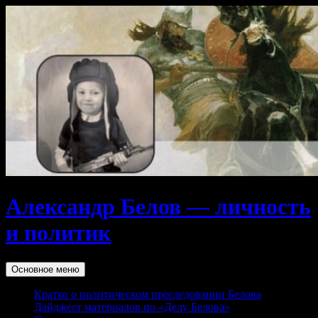
Перейти
к
содержимому
Александр Белов — личность
и политик
Поиск
Основное меню
Кратко о политическом преследовании Белова
Дайджест материалов по «Делу Белова»