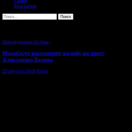
Семья
Биография
Найти:
Архив за месяц: Август 2018
Преследование Белова
Мособлсуд рассмотрит жалобу на арест
Александра Белова
22 августа, 2018
Baron
23 августа в четверг в Московском областном суде состоится
рассмотрение жалобы адвоката Александра Белова на
продление домашнего ареста.
Заседание назначено на 10.00
Будет рассмотрен весьма важный юридический вопрос,
который касается многих обвиняемых по экономическим
составам уголовного кодекса и просто находящихся под
домашним арестом.