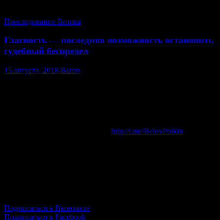
станции Домодедово 5 мин)
Преследование Белова
Гласность — последняя возможность остановить
судебный беспредел
15 августа, 2018
Baron
Защита Александра Белова Поткина полагает, что гласность
является важным фактором для осуществления справедливого
правосудия. С этой целью супруга Александра, как его
доверенное лицо, заключила договор об оказании
информационных услуг и с завтрашнего дня твиттер
@BelovPotkin и Telegram-канал
http://t.me/BelovPotkin
будет
находиться под управлением специалиста для осуществления
оперативного информирования о ходе нового открытого
процесса, который начнется 16 августа в четверг в 16.30 в
Домодедовском городском суде. Подписывайтесь на канал!
Подпишись!
Подписаться в Вконтакте
Подписаться в Facebook