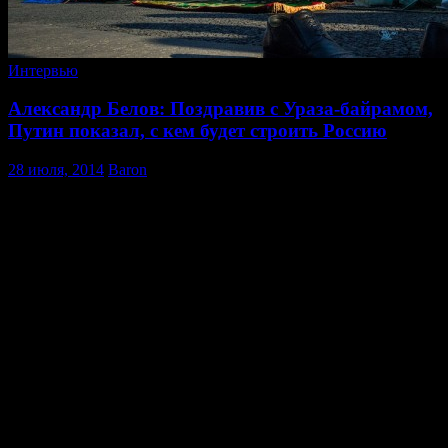
Интервью
Александр Белов: Поздравив с Ураза-байрамом,
Путин показал, с кем будет строить Россию
28 июля, 2014
Baron
Бывший лидер «Движения против нелегальной миграции»
Александр Белов-Поткин, комментируя «Собеседнику»
поздравление президентом России Владимиром Путиным 28
июля российских мусульман с наступлением праздника Ураза-
байрам, заявил, что в этом видны личные политические
взгляды Путина и понимание, с кем президент сможет
построить наиболее стабильное российское общество.
28 июля президент России Владимир Путин поздравил
российских мусульман с наступлением праздника Ураза-
байрам, которые знаменует завершение священного месяца
Рамадан.
Как сообщил «Собеседнику» Александр Белов-Поткин, пока