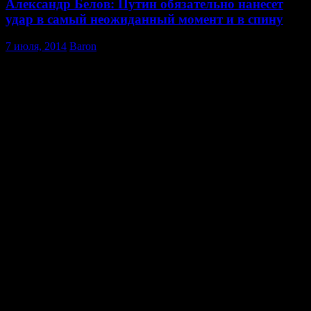
Александр Белов: Путин обязательно нанесет
удар в самый неожиданный момент и в спину
7 июля, 2014
Baron
На торжество по случаю 70-летия высадки союзников в
Нормандии приглашены в числе других глав государств
президент РФ Владимир Путин и президент Украины Пётр
Порошенко. Таким образом, как заявил президент Франции
Франсуа Олланд, спровоцирована встреча двух лидеров глав
государств.
В то же время стартовал саммит G7 — впервые за 17 лет без
участия России. Участники саммита заявляют о том, что
поддержка отношений с Российской Федерации в их
интересах, что подтверждается и заявлением главы
Еврокомиссии Жозе Мануэля Баррозу, который осенью 2014
года собирается организовать конференцию доноров для
поддержки Украины и позвать туда Россию.
Тогда какой смысл был исключать РФ из G7 и зачем звать на
конференцию доноров для поддержки Украины? А самое
главное — что принесёт встреча двух политиков —
Владимира Путина и Петра Порошенко? Эти вопросы мы
обсудили с российским политиком, бывшим лидером