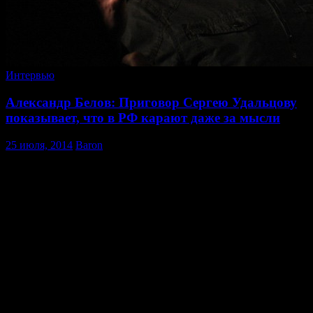
Интервью
Александр Белов: Приговор Сергею Удальцову
показывает, что в РФ карают даже за мысли
25 июля, 2014
Baron
24 июля завершился громкий судебный процесс,
затрагивающий события на Болотной площади 6 мая 2012
года. Мосгорсуд признал виновными оппозиционеров Сергея
Удальцова и Леонида Развозжаева. В итоге подсудимые
получили по 4,5 года лишения свободы за организацию
массовых беспорядков.
Обвинительный приговор Сергею Удальцову и Леониду
Развозжаеву зачитывали девять часов. Адвокаты заявили, что
были готовы даже к более суровому приговору и что будут
добиваться освобождения Удальцова и Развозжаева.