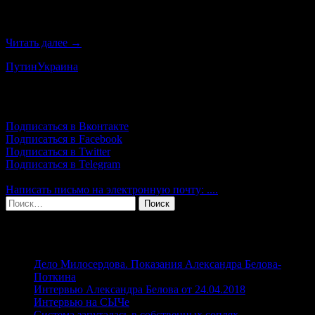
«Движения против нелегальной миграции» Александром
Беловым-Поткиным.
Александр
Читать далее
→
Белов:
Путин
Украина
Путин
обязательно
нанесет
Подпишись!
удар
в
Подписаться в Вконтакте
самый
Подписаться в Facebook
неожиданный
Подписаться в Twitter
момент
Подписаться в Telegram
и
в
Написать письмо на электронную почту: ....
спину
Найти:
Свежие записи
Дело Милосердова. Показания Александра Белова-
Поткина
Интервью Александра Белова от 24.04.2018
Интервью на СЫЧе
Система запуталась в собственных соплях