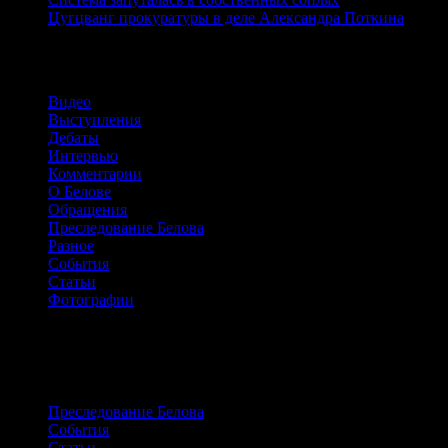
Цугцванг прокуратуры в деле Александра Поткина
Рубрики
Видео
Выступления
Дебаты
Интервью
Комментарии
О Белове
Обращения
Преследование Белова
Разное
События
Статьи
Фотографии
Сайт о жизни и борьбе Александра
Белова
Преследование Белова
События
Статьи