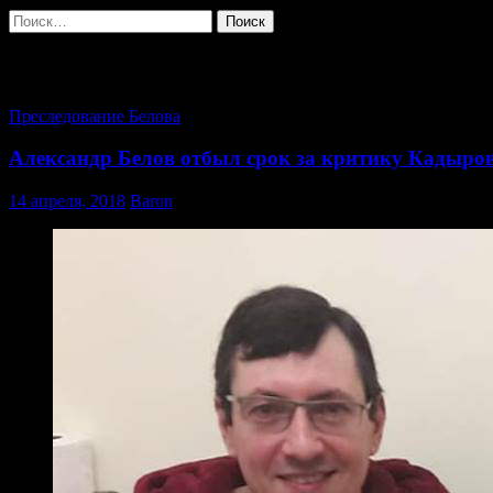
Найти:
Архив за месяц: Апрель 2018
Преследование Белова
Александр Белов отбыл срок за критику Кадырова
14 апреля, 2018
Baron