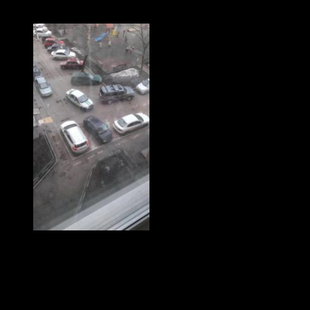
Александр Белов с сыновьями Ставром и Иваном Коловр
Сотрудники ФСИН
доставили Белова для
заключения под
домашний арест.
Один из лидеров российской оппозиции, националист Алекс