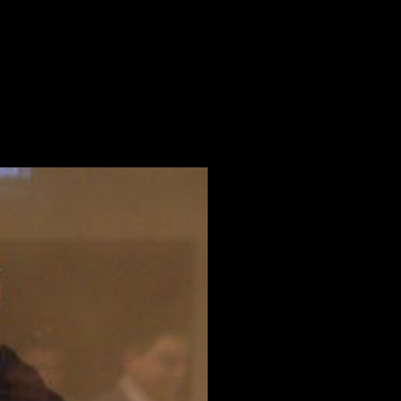
. Белов полностью отбыл свой тюремный срок по политическим с
сматривает содержание под стражей, ранее помещение в Белов
 сторонникам Белова. Александру предстоит тяжёлый судебный п
ноценно с друзьями и единомышленниками, даже просто прогулят
довании Белова, приходите на суды и акции в поддержку узнико
ным! Свободу России!