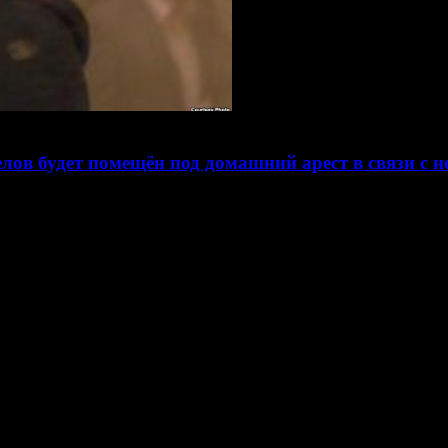
елов будет помещён под домашний арест в связи с
ь предварительные слушания по делу одного из лидеров росси
сыпалось в суде почти год назад, из-за отсутствия состава и с
ия. Таким образом, узники совести в РФ не только вынуждены д
это по два раза.
ть до завершения своего срока по 280 (критика Рамзана Кадыров
машней арест в связи с повторным обвинением по 174 статье.
омитета «Нация и Свобода», а также родственники узника совес
 11:00. В том же Мещанском суде Москвы. Мы будем следить за р
у России!