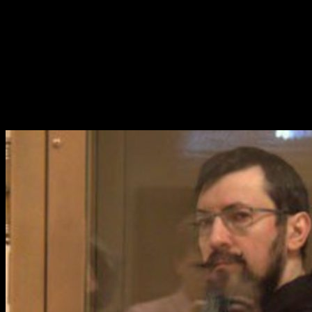
рассыпавшейся в суде из-за отсутствия состава преступления
Казахстана). Новая-старая инкриминируемая статья не преду
Судом по правам человека (ЕСПЧ).
Это не счастливый конец истории, как сейчас кажется многим
жизнью, как либо себя социально реализовывать, общаться пол
лет лишения свободы, по абсурдному обвинению.
Обязательно продолжайте распространять информацию о пресле
Свободу Белову! Свободу узникам совести и политзаключён