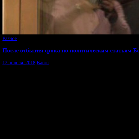
Разное
После отбытия срока по политическим статьям Б
12 апреля, 2018
Baron
В Мещанском суде Москвы на заседании 12 апреля состоялис
обвиняемого по 174 статья. Напомним, что данное дело уже рас
прокуратура решила ещё раз предъявить Белову те же обвинен
доказательство вины должно лежать на обвинении), но и делать 
В настоящее время Белов находится в СИЗО, где будет пребыва
статьям, то есть до 14 апреля, после чего его поместят под до
Сегодня в суд выразить поддержку Белову пришли соратники К
Следующее заседание суда по 174 статье состоится 17 апреля в
Свободу Александру Белову! Свободу узникам совести! Свобод