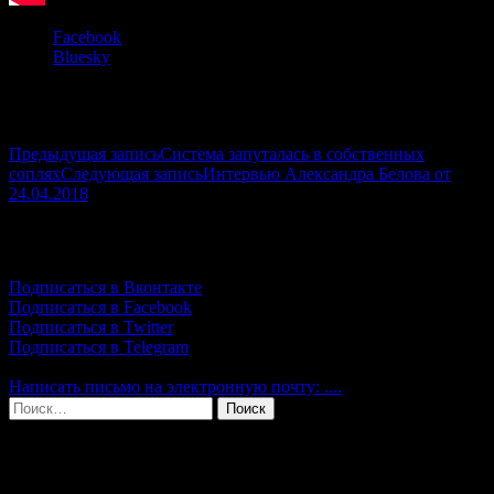
Share
Facebook
the
Bluesky
post
Facebook
"Интервью
Twitter
на
Вконтакте
СЫЧе"
Навигация
Предыдущая запись
Система запуталась в собственных
соплях
Следующая запись
Интервью Александра Белова от
по
24.04.2018
записям
Подпишись!
Подписаться в Вконтакте
Подписаться в Facebook
Подписаться в Twitter
Подписаться в Telegram
Написать письмо на электронную почту: ....
Найти:
Свежие записи