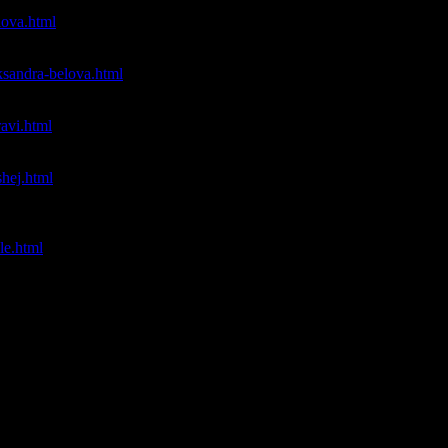
lova.html
тороны сотрудников ФСБ.
eksandra-belova.html
ьга Солопова в четверг изменила меру пресечения националист
ravi.html
еров националистов — Александр Белов.
shej.html
частник Политического Совета Объединения РУССКИЕ, крупн
ржать политику Владимира Путина.
le.html