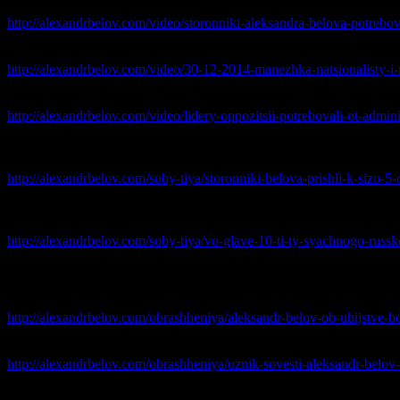
поддержку ходатайства защиты об отводе следователя Николая
http://alexandrbelov.com/video/storonniki-aleksandra-belova-potrebov
— 30 декабря 2014 —
Репортаж Елены Денежкиной с Манежно
http://alexandrbelov.com/video/30-12-2014-manezhka-natsionalisty-i-na
— декабрь 2014
— Руководители оппозиционных организаций н
http://alexandrbelov.com/video/lidery-oppozitsii-potrebovali-ot-admin
— 12 ноября 2014
— в Москве сторонники Александра Белов
считают, что на националиста может быть оказано давление с
http://alexandrbelov.com/soby-tiya/storonniki-belova-prishli-k-sizo-5
— 4 ноября
2014 – прошёл Русский Марш под лозунгом «Своб
Белова. Участники акции скандировали: «Наше имя Александр
http://alexandrbelov.com/soby-tiya/vo-glave-10-ti-ty-syachnogo-russ
ВАЖНЫЕ ПИСЬМА ИЗ ЗАСТЕНОК
Александр Белов об убийстве Бориса Немцова
http://alexandrbelov.com/obrashheniya/aleksandr-belov-ob-ubijstve-b
Александр Белов призывает принять участие в Марше 1 марта 2
http://alexandrbelov.com/obrashheniya/uznik-sovesti-aleksandr-belov-
Александр Белов выступил в защиту политузника Алексея Кол