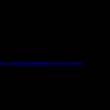
ицируют по 282.1. статье УК РФ — «создание экстремистского
к осуществлению экстремистской деятельности», за речь на
тервью в рамках проекта «Срок», в котором он заявляет, что
nny-j-arest-lideru-russkih-eshhyo-na-4-mesyatsa.html
но в СИЗО,
7 апреля
было объявлено о том, что Белов признан
ождения экспертизы.