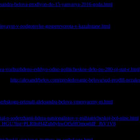
eksandra-belova-prodlyon-do-15-yanvarya-2016-goda.html
е государственного переворота в Казахстане (которое классиф
vinyayut-v-podgotovke-gosperevorota-v-kazahstane.html
головное дело по статье 280 УК России «Публичные призывы 
арламент.
ело по 282 статье «Возбуждение ненависти или вражды», за ин
lova-vozbuzhdeno-eshhyo-odno-politicheskoe-delo-po-280-oj-stat-e.html
ября.
http://alexandrbelov.com/presledovanie-belova/sud-prodlil-nezako
енным действиям защиты Александра Белова переводят обрат
m-serbskogo-priznali-aleksandra-belova-vmenyaemy-m.html
ных условиях содержания
l-o-soderzhanii-lidera-natsionalistov-v-psihiatricheskoj-bol-nitse.html
3Cv_HGU?list=PLRlIoH4Zub0yhwOt5rHOmoghIF_JhV1V8
психиатрический стационар Института им. Сербского, для прох
richeskij-statsionar-instituta-im-serbskogo.html