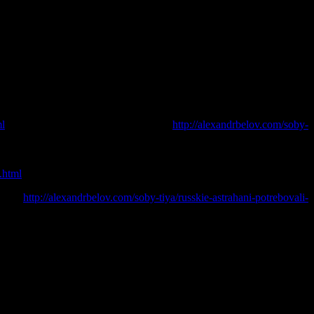
ндра Белова.
ру Белову», «Свободу всем политзаключённым». Об акции в
ml
Об акциях в других городах РФ
http://alexandrbelov.com/soby-
.html
елова
http://alexandrbelov.com/soby-tiya/russkie-astrahani-potrebovali-
 Александра Белова
нта МВД РФ в Газетном переулке, д.6. Акция проводилась в