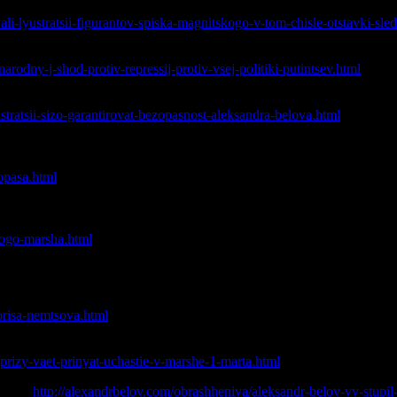
 Будило, под лозунгами: «Будило в отставку», «Люстрацию фигу
ali-lyustratsii-figurantov-spiska-magnitskogo-v-tom-chisle-otstavki-sl
й площади: «Свободу Белову! Свободу Важенину! Свободу Нав
rodny-j-shod-protiv-repressij-protiv-vsej-politiki-putintsev.html
аправили в СИЗО №1 обращение с требованием гарантировать 
istratsii-sizo-garantirovat-bezopasnost-aleksandra-belova.html
а собрались у СИЗО-5 в знак поддержки националиста, схвач
о стороны следственных органов и требую от администрации СИЗ
-opasa.html
оду Белову». Акции прошли в 34 городах. Во главе 10-ти тыс
 Белов».
kogo-marsha.html
orisa-nemtsova.html
015 г.
prizy-vaet-prinyat-uchastie-v-marshe-1-marta.html
егова
http://alexandrbelov.com/obrashheniya/aleksandr-belov-vy-stupil