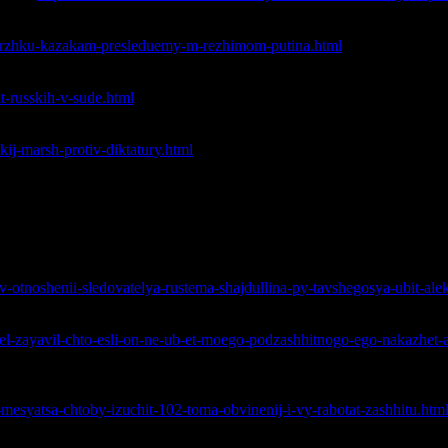
режимом Путина
dderzhku-kazakam-presleduemy-m-rezhimom-putina.html
t-russkih-v-sude.html
kij-marsh-protiv-diktatury.html
усские, в руководство которого Белов входил до ареста
ателя Рустема Шайдуллина, пытавшегося убить Александра Бел
-v-otnoshenii-sledovatelya-rustema-shajdullina-py-tavshegosya-ubit-ale
йства Белова следователем Рустемом Шайдуллиным.
el-zayavil-chto-esli-on-ne-ub-et-moego-podzashhitnogo-ego-nakazhet-a
дра Белова с делом против него. Объем дела составляет 102 т
-mesyatsa-chtoby-izuchit-102-toma-obvinenij-i-vy-rabotat-zashhitu.htm
января 2016 года.