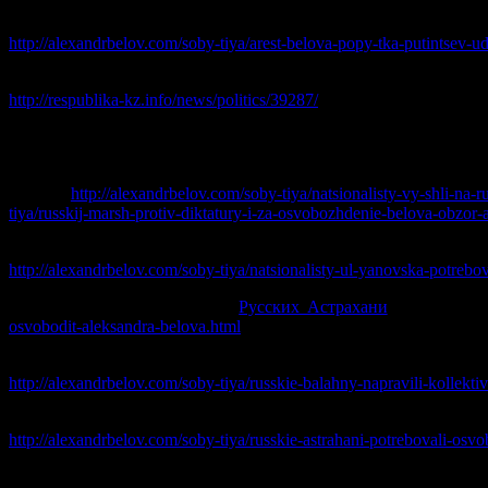
— Арест Белова — попытка путинцев ударить по сопротивлени
http://alexandrbelov.com/soby-tiya/arest-belova-popy-tka-putintsev-ud
— Как спецслужбы сделали из Александра Белова экстремиста 
http://respublika-kz.info/news/politics/39287/
АКЦИИ В ПОДДЕРЖКУ БЕЛОВА
— 4 ноября 2015
Русский Марш прошёл под лозунгом «Доло
Москве
http://alexandrbelov.com/soby-tiya/natsionalisty-vy-shli-na-
tiya/russkij-marsh-protiv-diktatury-i-za-osvobozhdenie-belova-obzor-a
— 8 августа 2015
Националисты Ульяновска потребовали освоб
http://alexandrbelov.com/soby-tiya/natsionalisty-ul-yanovska-potrebo
—
5 апреля
2015
соратники
Русских Астрахани
провели акц
osvobodit-aleksandra-belova.html
— 3 апреля 2015
Русские Балахны отправители коллективное 
http://alexandrbelov.com/soby-tiya/russkie-balahny-napravili-kollek
—
20 марта 2015
Соратники Русских Юга Москвы провели гра
http://alexandrbelov.com/soby-tiya/russkie-astrahani-potrebovali-osv
— 28 января 2015
— сторонники Александра Белова провели