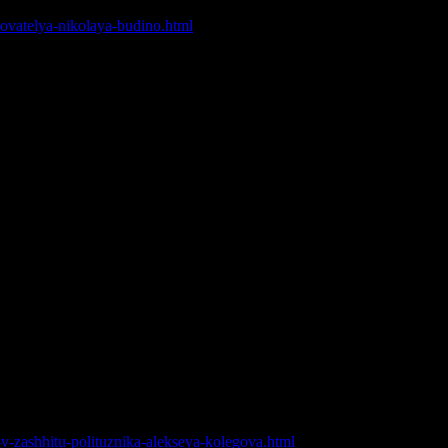
рантам списка Магнитского».
edovatelya-nikolaya-budino.html
альному»!
безопасность Александра Белова.
енного в связи с политической деятельностью. Собравшиеся
О гарантировать Белову безопасность.
ячного Русского Марша в Москве пронесли баннер в поддержку
-v-zashhitu-polituznika-alekseya-kolegova.html