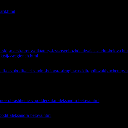
ю воровской диктатуре – тезисно о конференции защиты Алекса
arit.html
– взгляд казахских СМИ на дело Белова
й ЧКисткий стой», «Против диктатуры», «Свободу Александ
russkij-marsh-protiv-diktatury-i-za-osvobozhdenie-aleksandra-belova.ht
ktsij-v-regionah.html
одить Александра Белова и других русских полит.заключенных
vali-osvobodit-aleksandra-belova-i-drugih-russkih-polit-zaklyuchenny-h
ию с требованием освободить Узника Совести Александра Б
обращение в поддержку одного из лидеров Объединения Русские
tivnoe-obrashhenie-v-podderzhku-aleksandra-belova.html
ффити-акцию в поддержку Белова
obodit-aleksandra-belova.html
 серию одиночных пикетов у здания Следственного департаме