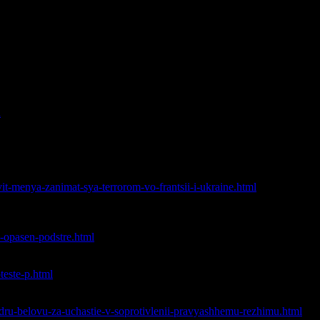
ЕДОВАНИИ БЕЛОВА
материал по делу Белова – хроника и причины преследования.
a
дра Белова затрагивает каждого – лучший видео-комментарий з
 террором во Франции и Украине — интервью о политических пр
vit-menya-zanimat-sya-terrorom-vo-frantsii-i-ukraine.html
ю евразийского союза». Сканы документов – о том на основа
o-opasen-podstre.html
акое не прощают – интервью брата Белова, сразу после начала п
teste-p.html
л.
ndru-belovu-za-uchastie-v-soprotivlenii-pravyashhemu-rezhimu.html