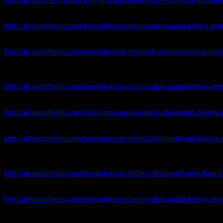
26 февраля 2015
— Судья Неверова из списка Магнитского реш
http://alexandrbelov.com/presledovanie-belova/aleksandra-belova-pr
12 февраля 2015
— к арестованному националисту Белову по-
http://alexandrbelov.com/presledovanie-belova/k-arestovannomu-nat
30 января 2015
– принято постановление о назначении принуд
психиатрии имени В. П. Сербского.
http://alexandrbelov.com/presledovanie-belova/aleksandra-belova-otpr
24 января 2015
— Мосгорсуд отказался выпустить на свободу 
http://alexandrbelov.com/video/mosgorsud-ostavil-aleksandra-belova-
16 января 2015
– Следователь Николай Будило отказался пуск
http://alexandrbelov.com/presledovanie-belova/sledovatel-otkazalsya-
13 января
2015
— Следователь угрожает запереть политзакл
психиатрической экспертизы в центре социальной и судебной 
http://alexandrbelov.com/presledovanie-belova/sledovatel-ugrozhaet-
21 декабря
2014
— Александра Белова перевели в СИЗО 99/1 (К
http://alexandrbelov.com/presledovanie-belova/aleksandra-belova-p
28 ноября 2014
— Тверском районном суде Москвы Александр