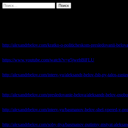
Найти:
ДАЙДЖЕСТ МАТЕРИАЛОВ О ПРЕСЛ
ОСНОВНОЕ
— Кратко о политическом преследовании Белова – справочный 
http://alexandrbelov.com/kratko-o-politicheskom-presledovanii-belov
— Адвокат Иван Миронов: Фальсификация дела против Алексан
https://www.youtube.com/watch?v=g5jwebBlFLU
— Александр Белов: ФСБ пыталось заставить меня заниматься
http://alexandrbelov.com/interv-yu/aleksandr-belov-fsb-py-talos-zasta
— Александр Белов. Особо опасен. «подстрекал к разрушени
экстремизме.
http://alexandrbelov.com/presledovanie-belova/aleksandr-belov-osob
— Басманов: Белов шел вперед в протесте против диктатуры. Т
http://alexandrbelov.com/interv-yu/basmanov-belov-shel-vpered-v-pro
— Более позднее интервью Басманова о текущем положении де
http://alexandrbelov.com/soby-tiya/basmanov-putintsy-mstyat-aleksa