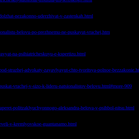
ила продлить послужной список своих преступлений и продлила
odolzhat-nezakonno-uderzhivat-v-zastenkah.html
прежнему не пускают врачей
sionalistu-belovu-po-prezhnemu-ne-puskayut-vrachej.htm
ительной стационарной психиатрической экспертизы Александр
avyat-na-psihiatricheskuyu-e-kspertizu.html
Александра Белова, незаконно удерживаемого в СИЗО
pod-strazhej-advokaty-zayavlyayut-chto-tvoritsya-polnoe-bezzakonie.h
ать врачей в СИЗО к лидеру националистов Белову
puskat-vrachej-v-sizo-k-lideru-natsionalistov-belovu.html#more-909
ючённого Александра Белова в психбольницу. Возможно, Белов
психиатрии имени В. П. Сербского.
zaperet-politzaklyuchyonnogo-aleksandra-belova-v-psihbol-nitsu.html
ремлевский централ, федеральная тюрьма N1), печально извест
ereveli-v-kremlyovskoe-guantanamo.html
у Белову продлили срок содержания под стражей сразу на 3 