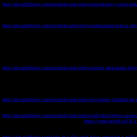
http://alexandrbelov.com/presledovanie-belova/nezakonny-j-arest-al
8 сентября 2015
— Белову предъявлено обвинение в подготовк
сообщества»).
http://alexandrbelov.com/presledovanie-belova/aleksandra-belova-ob
19 августа 2015
— на Александра Белова возбуждено новое у
оппозиционном митинге в которой он призывал вернуть себе п
19 августа 2015
— в отношении Белова возбуждено ещё одно д
русские не должны бояться этнопреступников.
http://alexandrbelov.com/presledovanie-belova/protiv-aleksandra-be
28 мая
2015
— суд продлил арест Александра Белова до 15 окт
3 апреля 2015
— благодаря общественному резонансу и слаж
вменяемым.
http://alexandrbelov.com/presledovanie-belova/e-ksperty-instituta-i
20 марта
2015
— Защита Александра Белова заявляет о пыточ
http://alexandrbelov.com/presledovanie-belova/advokat-belova-rasskaza
ВИДЕО
: Пресс-конференции защиты:
https://youtu.be/mUzO
12 марта 2015
— Александр Белов принудительно отправлен в 
http://alexandrbelov.com/soby-tiya/aleksandr-belov-otpravlen-v-psihiat