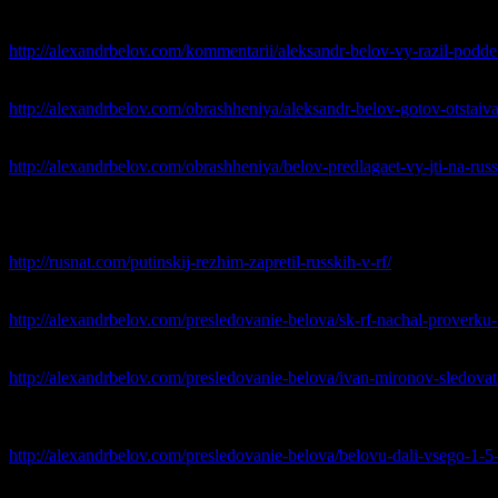
Александр Белов выразил поддержку казакам, преследуемым 
http://alexandrbelov.com/kommentarii/aleksandr-belov-vy-razil-po
Александр Белов готов отстаивать Русских в суде
http://alexandrbelov.com/obrashheniya/aleksandr-belov-gotov-otstaiva
Белов предлагает выйти на Русский Марш против диктатуры
http://alexandrbelov.com/obrashheniya/belov-predlagaet-vy-jti-na-russ
ХРОНИКА ПРЕСЛЕДОВАНИЯ
28 октября 2015
— на территории РФ запрещено Объединение Р
http://rusnat.com/putinskij-rezhim-zapretil-russkih-v-rf/
23 октября 2015
— СК РФ начал проверку в отношении следов
http://alexandrbelov.com/presledovanie-belova/sk-rf-nachal-proverku
16 октября 2015
— Адвокаты Белова, заявляют о попытке уби
http://alexandrbelov.com/presledovanie-belova/ivan-mironov-sledovat
16 октября 2015
— суд ограничил сроки ознакомления Алексан
день.
http://alexandrbelov.com/presledovanie-belova/belovu-dali-vsego-1-5
6 октября 2015
— Мосгорсуд продлил срок ареста Белову до 15 