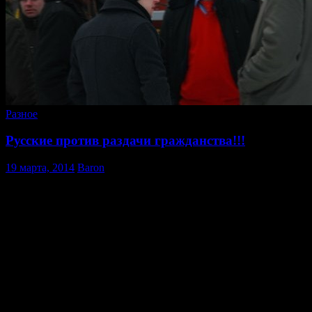
Разное
Русские против раздачи гражданства!!!
19 марта, 2014
Baron
19 марта в Москве должен был пройти пикет националистов
организованный ЭО «Русские» против раздачи гражданства
России (в котором также планировали принять участие
соратники РФО ПАМЯТЬ). Но за несколько часов до
мероприятия стало известно, что его не согласовали. Не
смотря на это, собралось несколько десятков людей не
согласных с данным законопроектом, которых окружили
сотрудники полиции. Перед собравшимися выступили Антон
Северный и Александр Белов. Они рассказали собравшимся о
готовящемся законопроекте по которому власти хотят
раздавать гражданство всем выходцам из СССР. Данный