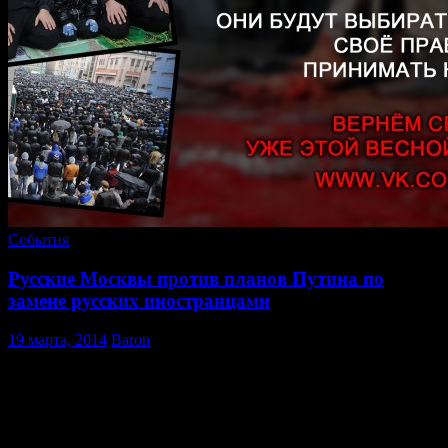
События
Русские Москвы против планов Путина по
замене русских иностранцами
19 марта, 2014
Baron
19 марта, Ассоциация Русских Москвы (в составе
Этнополитического Объединения Русские) собрались в
Новопушкинском сквере на встречу горожан, выступающих
против законопроекта о раздаче гражданства жителям
Средней Азии и Закавказья, который внесло путинское
правительство в Гос. Думу.