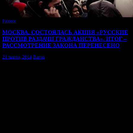
Разное
МОСКВА. СОСТОЯЛАСЬ АКЦИЯ «РУССКИЕ
ПРОТИВ РАЗДАЧИ ГРАЖДАНСТВА». ИТОГ –
РАССМОТРЕНИЕ ЗАКОНА ПЕРЕНЕСЕНО
21 марта, 2014
Baron
На фото: Националисты на общегражданской акции против
Путина, кадр подходит под настроение — суровое и
праздничное. Мы выиграли первое сражение, но впереди еще
долгий путь.
Фоторепортаж с сегодняшней акции будет позже – фотографы
и операторы задержаны, и находятся в отделении. На них
оформляют протоколы.
Сегодня, возле Государственной Думы, а также на Манежной
и Красной площадях Москвы, около 100 соратников
Объединения Русские и других неравнодушных людей,
провели более 20 пикетов против нового закона о