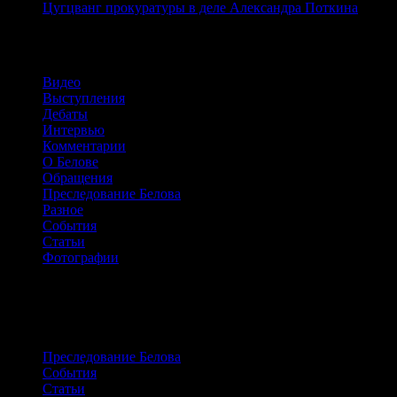
Цугцванг прокуратуры в деле Александра Поткина
Рубрики
Видео
Выступления
Дебаты
Интервью
Комментарии
О Белове
Обращения
Преследование Белова
Разное
События
Статьи
Фотографии
Сайт о жизни и борьбе Александра
Белова
Преследование Белова
События
Статьи