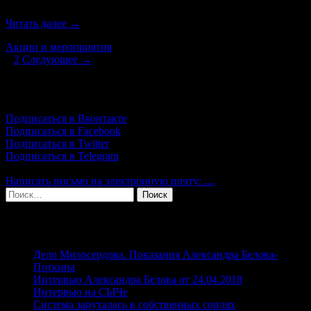
Русские
Читать далее
→
Москвы
Акции и мероприятия
против
Навигация
1
2
Следующее →
планов
Путина
по
по
Подпишись!
записям
замене
русских
Подписаться в Вконтакте
иностранцами
Подписаться в Facebook
Подписаться в Twitter
Подписаться в Telegram
Написать письмо на электронную почту: ....
Найти:
Свежие записи
Дело Милосердова. Показания Александра Белова-
Поткина
Интервью Александра Белова от 24.04.2018
Интервью на СЫЧе
Система запуталась в собственных соплях