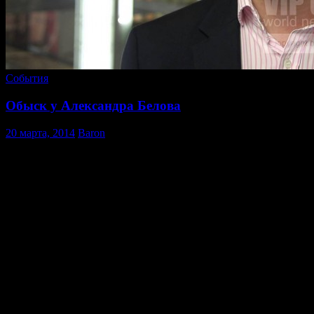
События
Обыск у Александра Белова
20 марта, 2014
Baron
ВНИМАНИЕ. Сегодня утром в квартиру Главы
наблюдательного совета ЭПО Русские Александра Белова
приехали с обыском сотрудники МВД.
На данную минуту обыск закончен, идёт опись изъятых
документов и опрос жены Александра.
Мне удалось приехать и недолго поговорить с супругой
Александра.
Обыск идёт с ордером, по какой статье мне пояснить
отказались и попросили удалиться.
Сейчас туда вошёл адвокат, позже сообщу новости.
Пресс служба объединения.