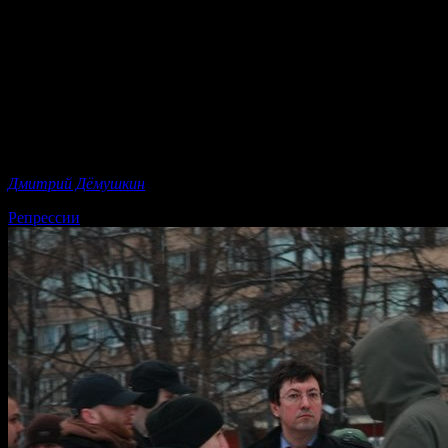
В квартире одного из лидеров ЭПО «Русские» Александра
Белова, а также в квартире его родителей полиция проводит
обыски.
Основания для обысков пока неизвестны, но на 21 марты
была запланирована крупная пресс-конференция ЭПО
Русские, посвященная недопустимости принятия нового
закона о гражданстве, которая позволит в упрощенном
режиме получить российское гражданство практически всем
жителям Кавказа и Средней Азии.
Дмитрий Дёмушкин
Репрессии