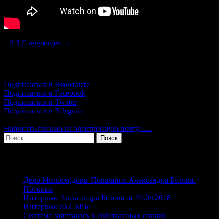
Навигация
1
2
3
Следующее →
по
Подпишись!
записям
Подписаться в Вконтакте
Подписаться в Facebook
Подписаться в Twitter
Подписаться в Telegram
Написать письмо на электронную почту: ....
Найти:
Свежие записи
Дело Милосердова. Показания Александра Белова-
Поткина
Интервью Александра Белова от 24.04.2018
Интервью на СЫЧе
Система запуталась в собственных соплях