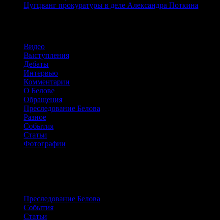
Цугцванг прокуратуры в деле Александра Поткина
Рубрики
Видео
Выступления
Дебаты
Интервью
Комментарии
О Белове
Обращения
Преследование Белова
Разное
События
Статьи
Фотографии
Сайт о жизни и борьбе Александра
Белова
Преследование Белова
События
Статьи