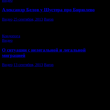
Видео
Александр Белов у Шустера про Бирюлево
Видео
25 сентября, 2013
Baron
http://youtu.be/PQCTGbxws4Q
Кондопога
Видео
О ситуации с нелегальной и легальной
миграцией
Видео
13 сентября, 2013
Baron