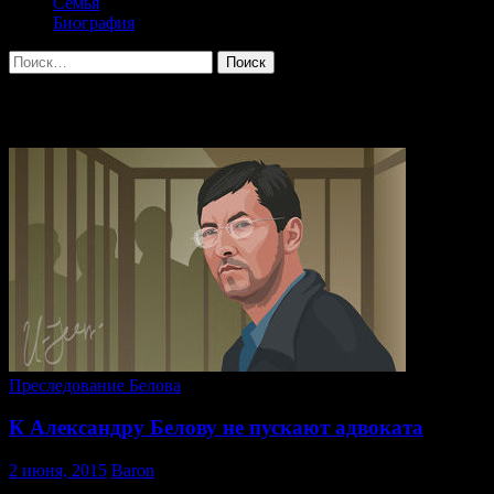
Семья
Биография
Найти:
Архив за месяц: Июнь 2015
Преследование Белова
К Александру Белову не пускают адвоката
2 июня, 2015
Baron