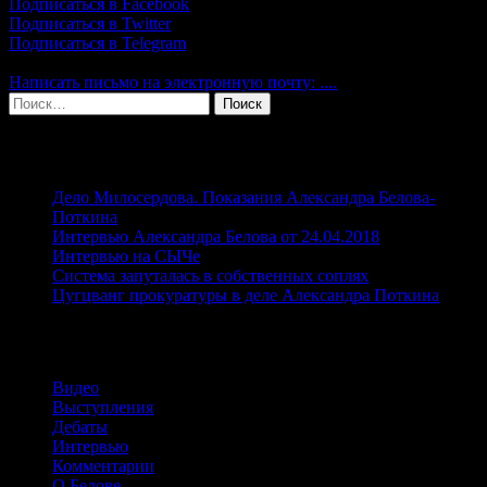
Подписаться в Facebook
Александром
Подписаться в Twitter
Беловым
Подписаться в Telegram
Написать письмо на электронную почту: ....
Найти:
Свежие записи
Дело Милосердова. Показания Александра Белова-
Поткина
Интервью Александра Белова от 24.04.2018
Интервью на СЫЧе
Система запуталась в собственных соплях
Цугцванг прокуратуры в деле Александра Поткина
Рубрики
Видео
Выступления
Дебаты
Интервью
Комментарии
О Белове