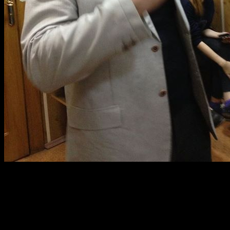
Автор: Оксана Муминова
Из хроники странного «суда» А.А. Белова (Поткина) 28 мая.
Кратко ход событий: заявленное начало заседания – 12.00ч,
Александра привели примерно в 13.30. Адвокат И.Миронов
был уже в зале, И. Поповский – точно не знаю когда вошел.