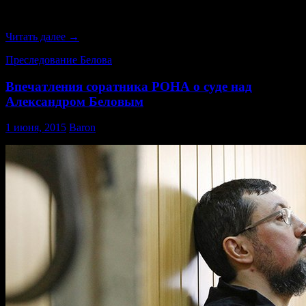
Долго, около получаса, никого не приглашали. Потом вышли
адвокаты И.Миронов и И.Поповский.
О
Читать далее
→
суде
Преследование Белова
над
Беловым.
Впечатления соратника РОНА о суде над
Власти
боятся
Александром Беловым
националистов
1 июня, 2015
Baron