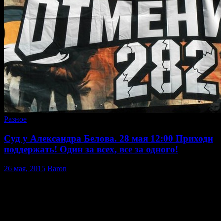
Русских
ещё
на
4
месяца
Разное
Суд у Александра Белова. 28 мая 12:00 Приходи
поддержать! Один за всех, все за одного!
26 мая, 2015
Baron
28 мая, в четверг, в Хамовническом районном суде города
Москвы состоится суд против русского националиста
Александра Белова, власти обвиняют Александра в подрыве
основ Евразийского Союза, по политической 282 статье, дело
возбуждено по заявлению гражданина Казахстана.