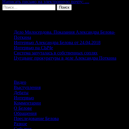
Написать письмо на электронную почту: ....
Найти:
Свежие записи
Дело Милосердова. Показания Александра Белова-
Поткина
Интервью Александра Белова от 24.04.2018
Интервью на СЫЧе
Система запуталась в собственных соплях
Цугцванг прокуратуры в деле Александра Поткина
Рубрики
Видео
Выступления
Дебаты
Интервью
Комментарии
О Белове
Обращения
Преследование Белова
Разное
События