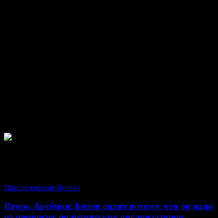
Официальное обвинение до сих пор не предъявлено, а значит
законных оснований для того, чтобы держать одного из
лидера Объединения Русские под стражей более 10 дней нет,
и тем не менее Белов провёл в СИЗО уже более полугода.
28 мая состоится рассмотрение дела о продлении срока ареста
Белову, что является вопиющим нарушением законов РФ.
Начало суда — 12:00, 8 зал, судья Сырова Мария Львовна.
Адрес Хамовнического районного суда города Москвы: 7-й
Ростовский пер., 21. Приходи поддержать соратника ! При
себе необходимо иметь паспорт.
Один за всех! Все за одного! Отменить 282! За свободную и
Русскую Россию!
Преследование Белова
Игорь Артёмов: Белов сидит потому, что он один
из немногих политических организаторов,