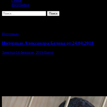
Семья
Биография
Найти:
Архив за месяц: Февраль 2019
Интервью
Интервью Александра Белова от 24.04.2018
Заметка
14 февраля, 2019
Baron
Это интервью было дано практически сразу после
освобождения Александра Поткина (Белова) из СИЗО.
Прошло 10 месяцев. Дело снова возвращают в прокуратуру
для исправления обвинения. Все это еще раз подтверждает
надуманность и политическую ангажированность уголовного
преследования, которому подвергается Александр Поткин
уже более 4 лет.