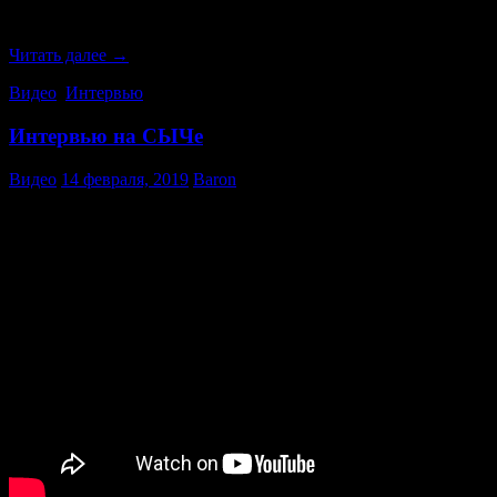
Ниже полный текст интервью:
Интервью
Читать далее
→
Александра
Видео
,
Интервью
Белова
от
Интервью на СЫЧе
24.04.2018
Видео
14 февраля, 2019
Baron