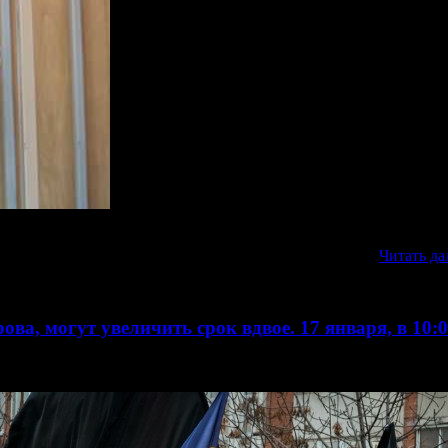
сационное представление заместителя Генерального Прокурора
оппозиции, русского националиста Александра Белова.
Читать да
ва, могут увеличить срок вдвое. 17 января, в 10: