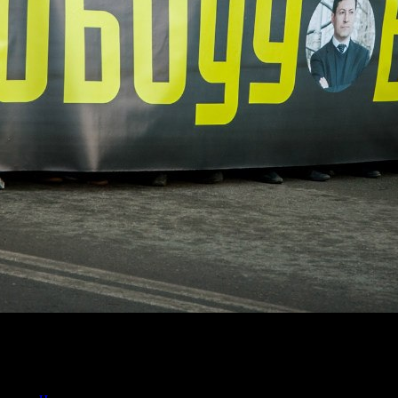
ение заместителя Генерального Прокурора Л. Г. Коржинек об о
ионалиста Александра Белова.
го суда срок Белову может быть увеличен вдвое, до 7,5 лет, 