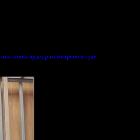
т Александр Белов, практически полностью отбыл свой срок 
ак подчёркивает адвокат Белова, Игорь Поповский, новый срок 
ана снова будет рассмотрено в суде