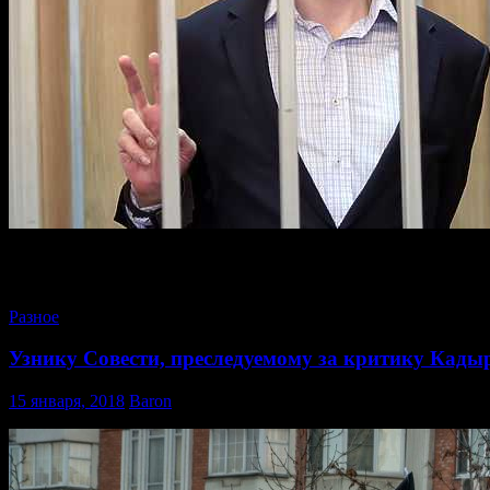
Сегодня, 17 января, Президиум Мосгорсуда рассмотрел кас
Московского городского суда в отношении одного из лидеров 
Разное
Узнику Совести, преследуемому за критику Кадыро
15 января, 2018
Baron