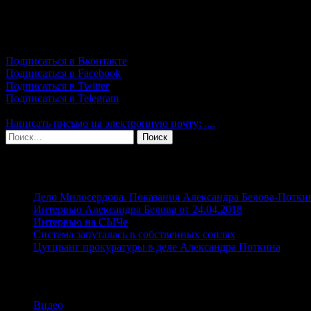
посчитавшей обвинения по экономической статье несостоятел
Подпишись!
Подписаться в Вконтакте
Подписаться в Facebook
Подписаться в Twitter
Подписаться в Telegram
Написать письмо на электронную почту: ....
Найти:
Свежие записи
Дело Милосердова. Показания Александра Белова-Потки
Интервью Александра Белова от 24.04.2018
Интервью на СЫЧе
Система запуталась в собственных соплях
Цугцванг прокуратуры в деле Александра Поткина
Рубрики
Видео