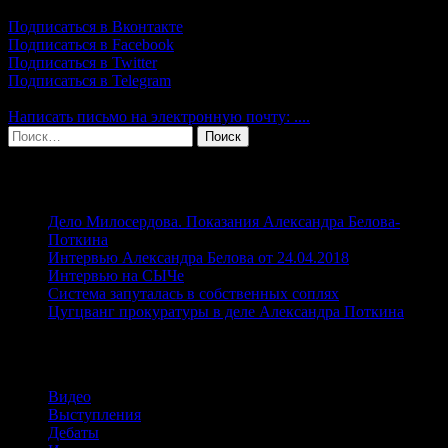
марта,
Подписаться в Вконтакте
14:00.
Подписаться в Facebook
Приходи
Подписаться в Twitter
поддержать!"
Подписаться в Telegram
Написать письмо на электронную почту: ....
Найти:
Свежие записи
Дело Милосердова. Показания Александра Белова-
Поткина
Интервью Александра Белова от 24.04.2018
Интервью на СЫЧе
Система запуталась в собственных соплях
Цугцванг прокуратуры в деле Александра Поткина
Рубрики
Видео
Выступления
Дебаты