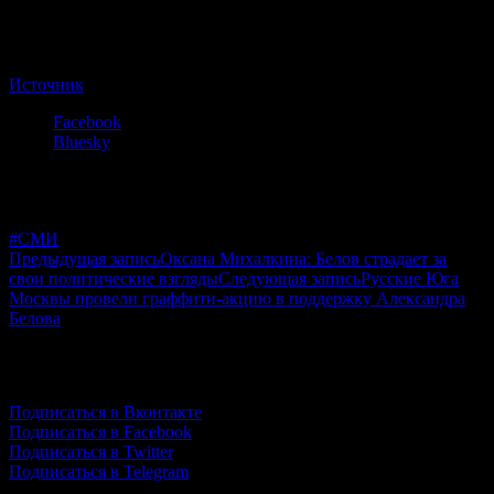
Напомним, что Белов уже 5 месяцев содержится под стражей
по 282 статье, при это официально обвинение так и не
предъявлено.
Источник
Share
Facebook
the
Bluesky
post
Facebook
"Адвокат
Twitter
Белова
Вконтакте
рассказал
#СМИ
о
Навигация
Предыдущая запись
Оксана Михалкина: Белов страдает за
содержании
свои политические взгляды
Следующая запись
Русские Юга
лидера
по
Москвы провели граффити-акцию в поддержку Александра
националистов
записям
Белова
в
психиатрической
больнице"
Подпишись!
Подписаться в Вконтакте
Подписаться в Facebook
Подписаться в Twitter
Подписаться в Telegram